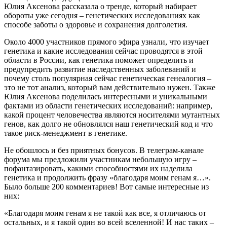
Юлия Аксенова рассказала о тренде, который набирает
обороты уже сегодня – генетических исследованиях как
способе заботы о здоровье и сохранения долголетия.
Около 4000 участников прямого эфира узнали, что изучает
генетика и какие исследования сейчас проводятся в этой
области в России, как генетика поможет определить и
предупредить развитие наследственных заболеваний и
почему столь популярная сейчас генетическая генеалогия –
это не тот анализ, который вам действительно нужен. Также
Юлия Аксенова поделилась интересными и уникальными
фактами из области генетических исследований: например,
какой процент человечества являются носителями мутантных
генов, как долго не обновлялся наш генетический код и что
такое риск-менеджмент в генетике.
Не обошлось и без приятных бонусов. В телеграм-канале
форума мы предложили участникам небольшую игру –
пофантазировать, какими способностями их наделила
генетика и продолжить фразу «благодаря моим генам я…».
Было больше 200 комментариев! Вот самые интересные из
них:
«Благодаря моим генам я не такой как все, я отличаюсь от
остальных, и я такой один во всей вселенной! И нас таких –