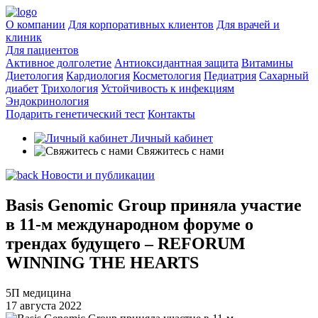
О компании
Для корпоративных клиентов
Для врачей и
клиник
Для пациентов
Активное долголетие
Антиоксидантная защита
Витамины
Диетология
Кардиология
Косметология
Педиатрия
Сахарный
диабет
Трихология
Устойчивость к инфекциям
Эндокринология
Подарить генетический тест
Контакты
Личный кабинет
Свяжитесь с нами
Новости и публикации
Basis Genomic Group приняла участие
в 11-м международном форуме о
трендах будущего – REFORUM
WINNING THE HEARTS
5П медицина
17 августа 2022