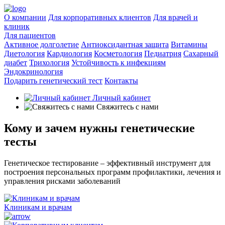
О компании
Для корпоративных клиентов
Для врачей и
клиник
Для пациентов
Активное долголетие
Антиоксидантная защита
Витамины
Диетология
Кардиология
Косметология
Педиатрия
Сахарный
диабет
Трихология
Устойчивость к инфекциям
Эндокринология
Подарить генетический тест
Контакты
Личный кабинет
Свяжитесь с нами
Кому и зачем нужны
генетические
тесты
Генетическое тестирование – эффективный инструмент для
построения персональных программ профилактики, лечения и
управления рисками заболеваний
Клиникам и врачам