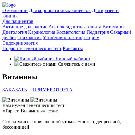
О компании
Для корпоративных клиентов
Для врачей и
клиник
Для пациентов
Активное долголетие
Антиоксидантная защита
Витамины
Диетология
Кардиология
Косметология
Педиатрия
Сахарный
диабет
Трихология
Устойчивость к инфекциям
Эндокринология
Подарить генетический тест
Контакты
Личный кабинет
Свяжитесь с нами
Витамины
ЗАКАЗАТЬ
ПРИМЕР ОТЧЕТА
Вам нужен генетический тест
«‎Таргет. Витамины»
, если:
Столкнулись с повышенной утомляемостью, депрессией,
бессонницей