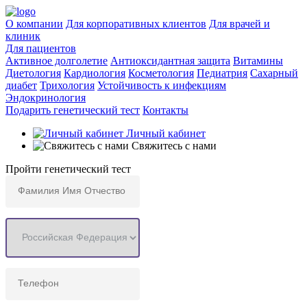
О компании
Для корпоративных клиентов
Для врачей и
клиник
Для пациентов
Активное долголетие
Антиоксидантная защита
Витамины
Диетология
Кардиология
Косметология
Педиатрия
Сахарный
диабет
Трихология
Устойчивость к инфекциям
Эндокринология
Подарить генетический тест
Контакты
Личный кабинет
Свяжитесь с нами
Пройти
генетический тест