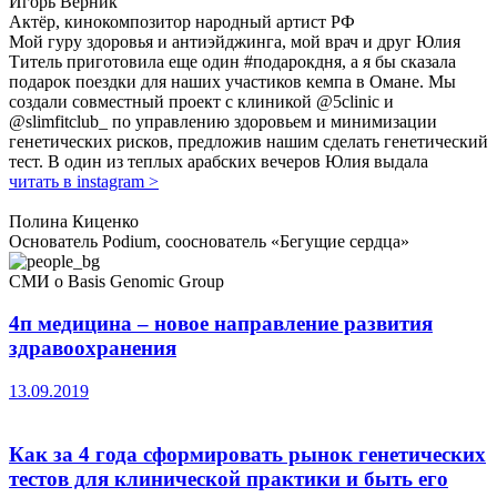
Игорь Верник
Актёр, кинокомпозитор народный артист РФ
Мой гуру здоровья и антиэйджинга, мой врач и друг Юлия
Титель приготовила еще один #подарокдня, а я бы сказала
подарок поездки для наших участиков кемпа в Омане. Мы
создали совместный проект с клиникой @5clinic и
@slimfitclub_ по управлению здоровьем и минимизации
генетических рисков, предложив нашим сделать генетический
тест. В один из теплых арабских вечеров Юлия выдала
читать в instagram >
Полина Киценко
Основатель Podium, сооснователь «Бегущие сердца»
СМИ о
Basis Genomic Group
4п медицина – новое направление развития
здравоохранения
13.09.2019
Как за 4 года сформировать рынок генетических
тестов для клинической практики и быть его