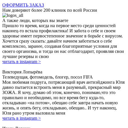
ОФОРМИТЬ ЗАКАЗ
Нам доверяют более
200 клиник по всей России
А также люди,
которых вы знаете
Пришло то время, когда на первое место среди ценностей
наконец-то встала профилактика! И забота о себе и своем
здоровье имеет первостепенное значение в борьбе с вирусом.
Хочется сразу сказать: давайте начнем заботиться о себе
комплексно, заранее, создавая благоприятные условия для
своего организма, и тогда он нас отблагодарит, проявляя свои
лучшие резервы и свою
читать в instagram >
Виктория Лопырёва
Телеведущая, фотомодель, блогер, посол FIFA
Моя любимая подруга, потрясающий врач антиэйджинга Юля
давно пытается встроить меня в разумный, прекрасный мир
ЗОЖА. Я хочу, думаю об этом, конечно, понимаю,что это
правильно и необходимо, но все время бегу куда-то,
откладываю «на потом», обещаю себе завтра начать новую
жизнь, и опять бегу, откладываю, обещаю.. И тут наконец,
Юля рано утром выловила меня
читать в instagram >