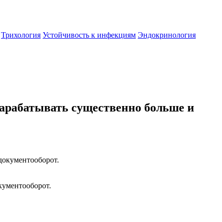
Трихология
Устойчивость к инфекциям
Эндокринология
зарабатывать существенно больше и
кументооборот.