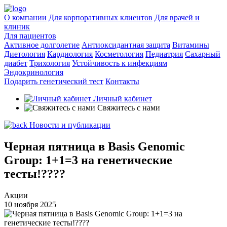
О компании
Для корпоративных клиентов
Для врачей и
клиник
Для пациентов
Активное долголетие
Антиоксидантная защита
Витамины
Диетология
Кардиология
Косметология
Педиатрия
Сахарный
диабет
Трихология
Устойчивость к инфекциям
Эндокринология
Подарить генетический тест
Контакты
Личный кабинет
Свяжитесь с нами
Новости и публикации
Черная пятница в Basis Genomic
Group: 1+1=3 на генетические
тесты!????
Акции
10 ноября 2025