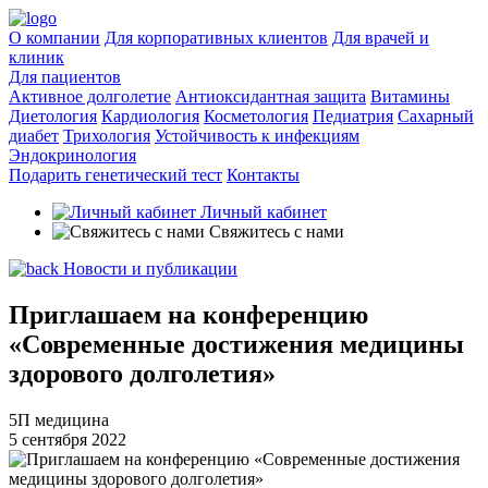
О компании
Для корпоративных клиентов
Для врачей и
клиник
Для пациентов
Активное долголетие
Антиоксидантная защита
Витамины
Диетология
Кардиология
Косметология
Педиатрия
Сахарный
диабет
Трихология
Устойчивость к инфекциям
Эндокринология
Подарить генетический тест
Контакты
Личный кабинет
Свяжитесь с нами
Новости и публикации
Приглашаем на конференцию
«Современные достижения медицины
здорового долголетия»
5П медицина
5 сентября 2022