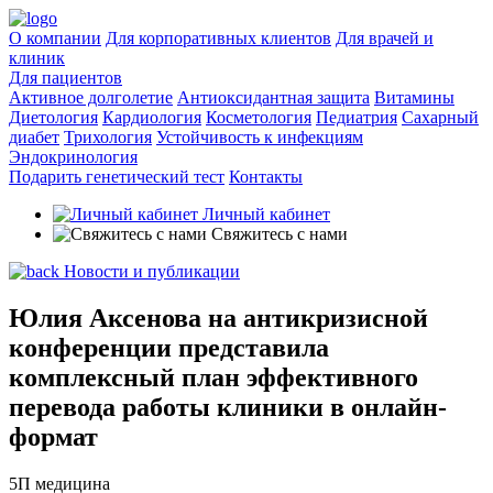
О компании
Для корпоративных клиентов
Для врачей и
клиник
Для пациентов
Активное долголетие
Антиоксидантная защита
Витамины
Диетология
Кардиология
Косметология
Педиатрия
Сахарный
диабет
Трихология
Устойчивость к инфекциям
Эндокринология
Подарить генетический тест
Контакты
Личный кабинет
Свяжитесь с нами
Новости и публикации
Юлия Аксенова на антикризисной
конференции представила
комплексный план эффективного
перевода работы клиники в онлайн-
формат
5П медицина